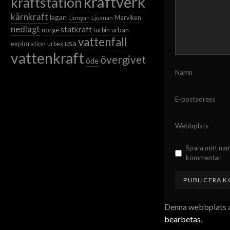
kraftverk
kraftstation
kärnkraft
lagan
Ljusnan
Marviken
Ljungan
nedlagt
statkraft
norge
urban
turbin
vattenfall
usa
exploration
urbex
vattenkraft
övergivet
öde
Namn
E-postadress
Webbplats
Spara mitt nam
kommentar.
Denna webbplats a
bearbetas
.