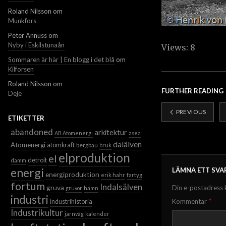
Roland Nilsson
om
Munkfors
Peter Annuss
om
Nyby i Eskilstunaån
Views: 8
Sommaren är här | En blogg i det blå
om
Kilforsen
Roland Nilsson
om
FURTHER READING
Deje
PREVIOUS
ETIKETTER
abandoned
arkitektur
AB Atomenergi
asea
dalälven
Atomenergi
atomkraft
bergbau
bruk
elproduktion
el
detroit
damm
energi
LÄMNA ETT SVA
energiproduktion
erik hahr
fartyg
fortum
Indalsälven
gruva
Din e-postadress 
gruvor
hamn
industri
*
Kommentar
industrihistoria
Industrikultur
järnväg
kalender