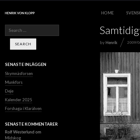
HOME
SVENS
Samtidigt
Search
by
Henrik
2009/0
SENASTE INLÄGGEN
Skymnäsforsen
Munkfors
Deje
Kalender 2025
Forshaga i Klarälven
SENASTE KOMMENTARER
Rolf Westerlund
om
Midskog