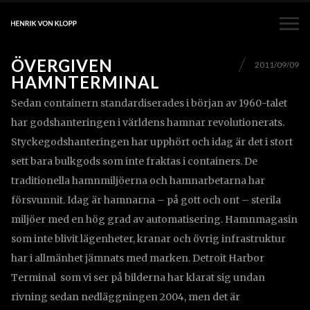
ÖVERGIVEN
2011/09/09
HAMNTERMINAL
Sedan containern standardiserades i början av 1960-talet
har godshanteringen i världens hamnar revolutionerats.
Styckegodshanteringen har upphört och idag är det i stort
sett bara bulkgods som inte fraktas i containers. De
traditionella hamnmiljöerna och hamnarbetarna har
försvunnit. Idag är hamnarna – på gott och ont – sterila
miljöer med en hög grad av automatisering. Hamnmagasin
som inte blivit lägenheter, kranar och övrig infrastruktur
har i allmänhet jämnats med marken. Detroit Harbor
Terminal som vi ser på bilderna har klarat sig undan
rivning sedan nedläggningen 2004, men det är