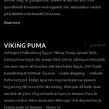
Korsør idag är ganska öde. Staden är lite för stor. Den
sprudlande kommers som uppstår när människor väntar
på kollektiva färdmedel försvann …
Read more
VIKING PUMA
2011/06/13
Vid kajen i Falkenberg ligger Viking Puma, sjösatt 1966.
Fartyget har legat där sedan 2000. Det är väl ingen överdrift
om man säger att hon har sett sina bästa dagar. 2007 hade
hamnbolaget tröttnat. Ägaren – Lupin shipping – ombads
flytta fartyget. Enligt ägarens representant var planen
bogsering till Grenå för skrotning. Men just då hade man
mycket att göra. Dygnet hade ju bara 24 timmar Fyra år
senare verkar tiden ännu inte dykt upp. Och dygnet har ju
fortfarande 24 timmar… Views: 15