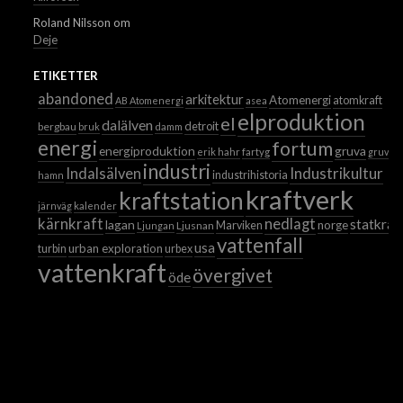
Roland Nilsson
om
Deje
ETIKETTER
abandoned
arkitektur
Atomenergi
atomkraft
AB Atomenergi
asea
elproduktion
el
dalälven
detroit
bergbau
bruk
damm
energi
fortum
energiproduktion
gruva
erik hahr
fartyg
gruvor
industri
Industrikultur
Indalsälven
industrihistoria
hamn
kraftverk
kraftstation
järnväg
kalender
kärnkraft
nedlagt
statkraf
lagan
norge
Ljusnan
Marviken
Ljungan
vattenfall
usa
urban exploration
turbin
urbex
vattenkraft
övergivet
öde