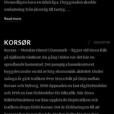
förmodligen bara en tidsfråga. I byggnaden skedde
omlastning från järnväg till fartyg. …
Read more
KORSØR
2011/07/06
Korsør – Motalas vänort i Danmark – ligger vid Stora Bält
på Själlands västkust. En gång i tiden var det här en
sprudlande hamnstad. Det pampiga hamnkontoret
byggdes under en tid av hög ekonomisk aktivitet. Under
många år gick trafiken över Stora Bält på färja mellan
Korsør och Nyborg. 1996 öppnades en fast tågförbindelse
och 1998 en fast förbindelse för biltrafik. När Stora
Bältförbindelsen var klar upphörde färjetrafiken och
trafiken drogs förbi Korsør. Det är förklaringen till att