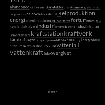
ETIKETTER
abandoned
arkitektur
Atomenergi
atomkraft
AB Atomenergi
asea
elproduktion
el
dalälven
detroit
bergbau
bruk
damm
energi
fortum
energiproduktion
gruva
erik hahr
fartyg
gruvor
industri
Industrikultur
Indalsälven
industrihistoria
hamn
kraftverk
kraftstation
järnväg
kalender
kärnkraft
nedlagt
statkraf
lagan
norge
Ljusnan
Marviken
Ljungan
vattenfall
usa
urban exploration
turbin
urbex
vattenkraft
övergivet
öde
Share