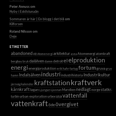
Peter Annuss
om
Nyby i Eskilstunaån
Sommaren är här | En blogg i det blå
om
Kilforsen
Roland Nilsson
om
Deje
ETIKETTER
abandoned
arkitektur
Atomenergi
atomkraft
AB Atomenergi
asea
elproduktion
el
dalälven
detroit
bergbau
bruk
damm
energi
fortum
energiproduktion
gruva
erik hahr
fartyg
gruvor
industri
Industrikultur
Indalsälven
industrihistoria
hamn
kraftverk
kraftstation
järnväg
kalender
kärnkraft
nedlagt
statkraf
lagan
norge
Ljusnan
Marviken
Ljungan
vattenfall
usa
urban exploration
turbin
urbex
vattenkraft
övergivet
öde