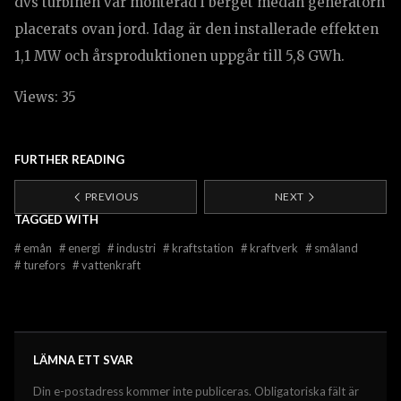
dvs turbinen var monterad i berget medan generatorn
placerats ovan jord. Idag är den installerade effekten
1,1 MW och årsproduktionen uppgår till 5,8 GWh.
Views: 35
FURTHER READING
PREVIOUS
NEXT
TAGGED WITH
#
emån
#
energi
#
industri
#
kraftstation
#
kraftverk
#
småland
#
turefors
#
vattenkraft
LÄMNA ETT SVAR
Din e-postadress kommer inte publiceras.
Obligatoriska fält är