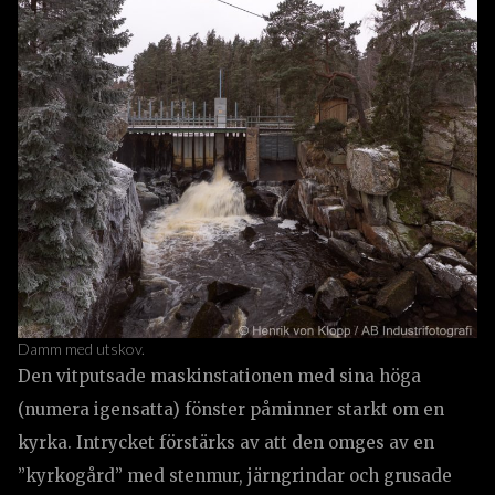
Damm med utskov.
Den vitputsade maskinstationen med sina höga
(numera igensatta) fönster påminner starkt om en
kyrka. Intrycket förstärks av att den omges av en
”kyrkogård” med stenmur, järngrindar och grusade