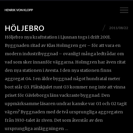
HÖLJEBRO
2011/08/22
Höljebro nya kraftstation i Ljusnan togs i drift 2001.
Byggnaden ritad av Klas Holmgren ger – för att vara en
modern industribyggnad – ovanligt många ledtrådar om
vad som sker innanför väggarna. Holmgren har även ritat
den nya stationen i Avesta. I den nya stationen finns
aggregat G4. I en äldre byggnad något hundratal meter
bort står G3. Plåtskjulet runt G3 kommer nog inte att vinna
priset för Gävleborgs läns vackraste byggnad. Den
uppmärksamme läsaren undrar kanske var G1 och G2 tagit
vägen? Byggnaden med de två ursprungliga aggregaten
från 1930-talet är riven. Det som återstår av den
ursprungliga anläggningen …