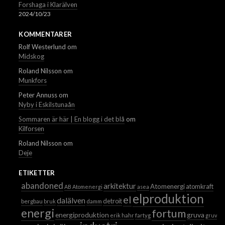
Forshaga i Klarälven
2024/10/23
KOMMENTARER
Rolf Westerlund
om
Midskog
Roland Nilsson
om
Munkfors
Peter Annuss
om
Nyby i Eskilstunaån
Sommaren är här | En blogg i det blå
om
Kilforsen
Roland Nilsson
om
Deje
ETIKETTER
abandoned
arkitektur
Atomenergi
atomkraft
AB Atomenergi
asea
elproduktion
el
dalälven
detroit
bergbau
bruk
damm
energi
fortum
energiproduktion
gruva
erik hahr
fartyg
gruvor