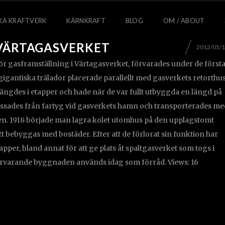
KA KRAFTVERK
KÄRNKRAFT
BLOG
OM / ABOUT
VÄRTAGASVERKET
2012/05/
ör gasframställning i Värtagasverket, förvarades under de först
gigantiska trälador placerade parallellt med gasverkets retorthus
ngdes i etapper och hade när de var fullt utbyggda en längd på
lossades från fartyg vid gasverkets hamn och transporterades me
sen. 1918 började man lagra kolet utomhus på den upplagstomt
tt bebyggas med bostäder. Efter att de förlorat sin funktion har
tapper, bland annat för att ge plats åt spaltgasverket som togs i
varvarande byggnaden används idag som förråd. Views: 16