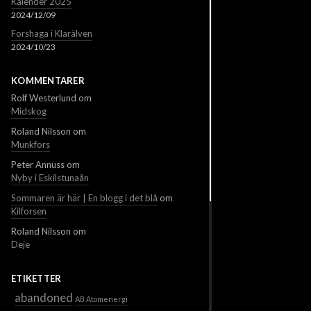
Kalender 2025
2024/12/09
Forshaga i Klarälven
2024/10/23
KOMMENTARER
Rolf Westerlund
om
Midskog
Roland Nilsson
om
Munkfors
Peter Annuss
om
Nyby i Eskilstunaån
Sommaren är här | En blogg i det blå
om
Kilforsen
Roland Nilsson
om
Deje
ETIKETTER
abandoned
AB Atomenergi