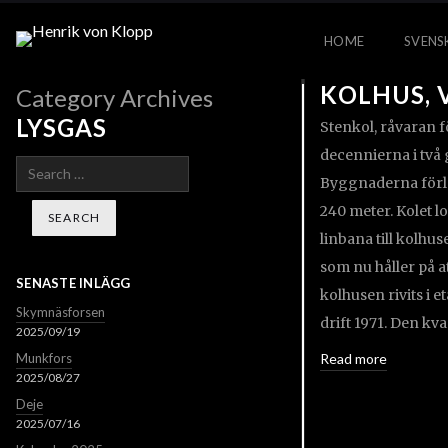
HOME
SVENS
KOLHUS, 
Category Archives
LYSGAS
Stenkol, råvaran f
decennierna i två 
Search
Byggnaderna förlä
240 meter. Kolet 
linbana till kolhu
som nu håller på a
SENASTE INLÄGG
kolhusen rivits i e
Skymnäsforsen
drift 1971. Den k
2025/09/19
Munkfors
Read more
2025/08/27
Deje
2025/07/16