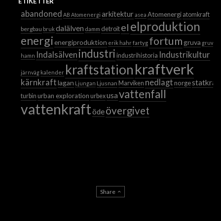
ETIKETTER
abandoned
arkitektur
Atomenergi
atomkraft
AB Atomenergi
asea
elproduktion
el
dalälven
detroit
bergbau
bruk
damm
energi
fortum
energiproduktion
gruva
erik hahr
fartyg
gruvor
industri
Industrikultur
Indalsälven
industrihistoria
hamn
kraftverk
kraftstation
järnväg
kalender
kärnkraft
nedlagt
statkraf
lagan
norge
Ljusnan
Marviken
Ljungan
vattenfall
usa
urban exploration
turbin
urbex
vattenkraft
övergivet
öde
Share