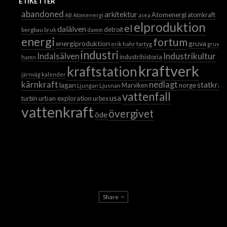
ETIKETTER
abandoned
arkitektur
Atomenergi
atomkraft
AB Atomenergi
asea
elproduktion
el
dalälven
detroit
bergbau
bruk
damm
energi
fortum
energiproduktion
gruva
erik hahr
fartyg
gruvor
industri
Industrikultur
Indalsälven
industrihistoria
hamn
kraftverk
kraftstation
järnväg
kalender
kärnkraft
nedlagt
statkraf
lagan
norge
Ljusnan
Marviken
Ljungan
vattenfall
usa
urban exploration
turbin
urbex
vattenkraft
övergivet
öde
Share