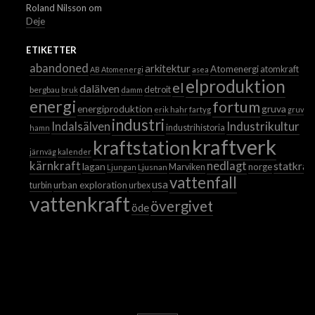
Roland Nilsson
om
Deje
ETIKETTER
abandoned
arkitektur
Atomenergi
atomkraft
AB Atomenergi
asea
elproduktion
el
dalälven
detroit
bergbau
bruk
damm
energi
fortum
energiproduktion
gruva
erik hahr
fartyg
gruvor
industri
Industrikultur
Indalsälven
industrihistoria
hamn
kraftverk
kraftstation
järnväg
kalender
kärnkraft
nedlagt
statkraf
lagan
norge
Ljusnan
Marviken
Ljungan
vattenfall
usa
urban exploration
turbin
urbex
vattenkraft
övergivet
öde