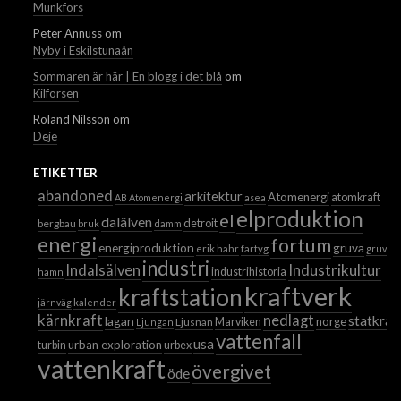
Munkfors
Peter Annuss
om
Nyby i Eskilstunaån
Sommaren är här | En blogg i det blå
om
Kilforsen
Roland Nilsson
om
Deje
ETIKETTER
abandoned
arkitektur
Atomenergi
atomkraft
AB Atomenergi
asea
elproduktion
el
dalälven
detroit
bergbau
bruk
damm
energi
fortum
energiproduktion
gruva
erik hahr
fartyg
gruvor
industri
Industrikultur
Indalsälven
industrihistoria
hamn
kraftverk
kraftstation
järnväg
kalender
kärnkraft
nedlagt
statkraf
lagan
norge
Ljusnan
Marviken
Ljungan
vattenfall
usa
urban exploration
turbin
urbex
vattenkraft
övergivet
öde