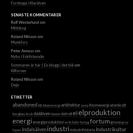
Forshaga i Klarälven
SENASTE KOMMENTARER
Rolf Westerlund
om
Midskog
Roland Nilsson
om
Munkfors
Peter Annuss
om
Nyby i Eskilstunaån
Sommaren är här | En blogg i det blå
om
Kilforsen
Roland Nilsson
om
Deje
ETIKETTER
abandoned
arkitektur
Atomenergi
atomkraft
AB Atomenergi
asea
elproduktion
el
dalälven
detroit
bergbau
bruk
damm
energi
fortum
energiproduktion
gruva
erik hahr
fartyg
gruvor
industri
Industrikultur
Indalsälven
industrihistoria
hamn