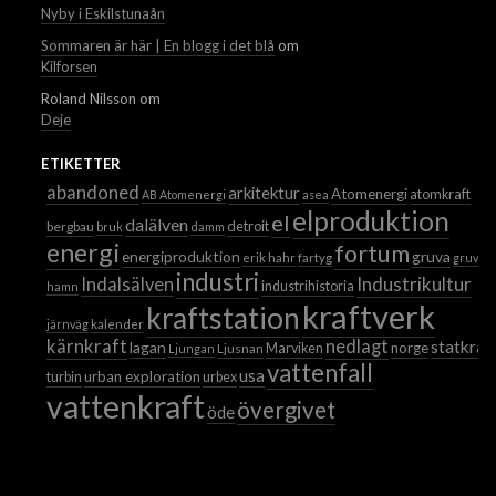
Nyby i Eskilstunaån
Sommaren är här | En blogg i det blå
om
Kilforsen
Roland Nilsson
om
Deje
ETIKETTER
abandoned
arkitektur
Atomenergi
atomkraft
AB Atomenergi
asea
elproduktion
el
dalälven
detroit
bergbau
bruk
damm
energi
fortum
energiproduktion
gruva
erik hahr
fartyg
gruvor
industri
Industrikultur
Indalsälven
industrihistoria
hamn
kraftverk
kraftstation
järnväg
kalender
kärnkraft
nedlagt
statkraf
lagan
norge
Ljusnan
Marviken
Ljungan
vattenfall
usa
urban exploration
turbin
urbex
vattenkraft
övergivet
öde