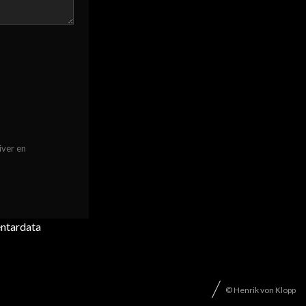
iver en
entardata
© Henrik von Klopp