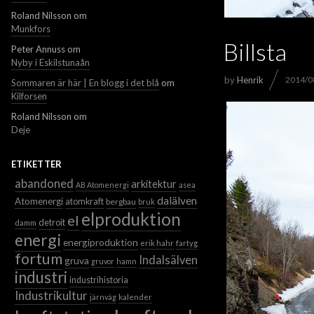
Roland Nilsson
om
Munkfors
Billsta
Peter Annuss
om
Nyby i Eskilstunaån
by
Henrik
2014/0
Sommaren är här | En blogg i det blå
om
Kilforsen
Roland Nilsson
om
Deje
ETIKETTER
abandoned
arkitektur
AB Atomenergi
asea
dalälven
Atomenergi
atomkraft
bergbau
bruk
elproduktion
el
detroit
damm
energi
energiproduktion
erik hahr
fartyg
fortum
Indalsälven
gruva
gruvor
hamn
industri
industrihistoria
Industrikultur
järnväg
kalender