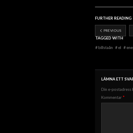
FURTHER READING
PREVIOUS
TAGGED WITH
#
billstaån
#
el
#
ene
LÄMNA ETT SVA
Din e-postadress 
*
Kommentar