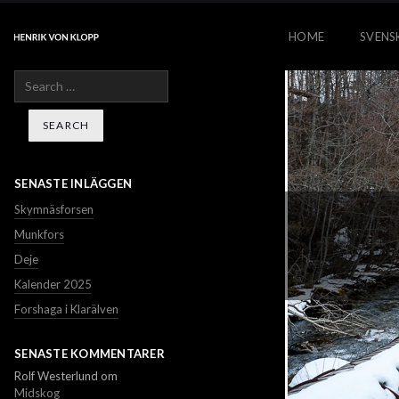
HOME
SVENS
Search
SENASTE INLÄGGEN
Skymnäsforsen
Munkfors
Deje
Kalender 2025
Forshaga i Klarälven
SENASTE KOMMENTARER
Rolf Westerlund
om
Midskog