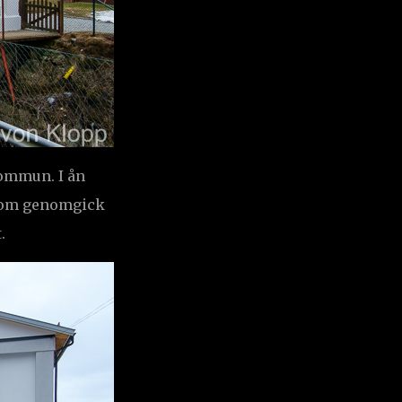
kommun. I ån
a som genomgick
.