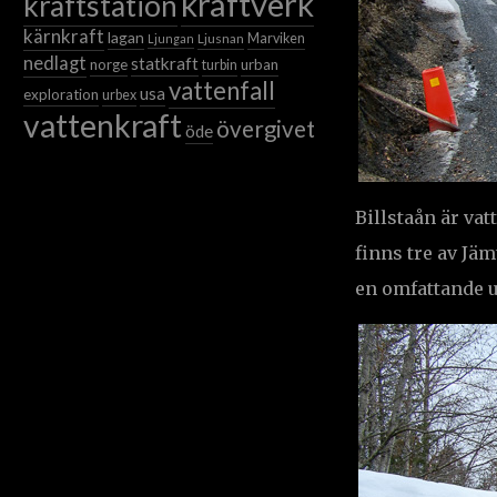
kraftverk
kraftstation
kärnkraft
lagan
Ljusnan
Marviken
Ljungan
nedlagt
statkraft
norge
urban
turbin
vattenfall
usa
exploration
urbex
vattenkraft
övergivet
öde
Billstaån är va
finns tre av Jä
en omfattande u