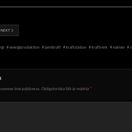
NEXT
rgi
#
energiproduktion
#
jämtkraft
#
kraftstation
#
kraftverk
#
näkten
#
s
R
*
kommer inte publiceras.
Obligatoriska fält är märkta