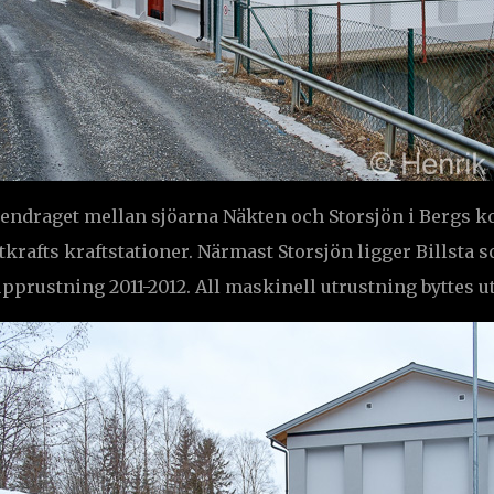
ttendraget mellan sjöarna Näkten och Storsjön i Bergs 
mtkrafts kraftstationer. Närmast Storsjön ligger Billst
pprustning 2011-2012. All maskinell utrustning byttes ut