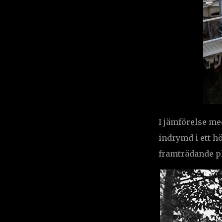
I jämförelse me
indrymd i ett h
framträdande pl