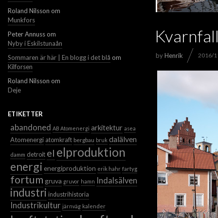
Roland Nilsson
om
Munkfors
Kvarnfal
Peter Annuss
om
Nyby i Eskilstunaån
by
Henrik
2016/1
Sommaren är här | En blogg i det blå
om
Kilforsen
Roland Nilsson
om
Deje
ETIKETTER
abandoned
arkitektur
AB Atomenergi
asea
dalälven
Atomenergi
atomkraft
bergbau
bruk
elproduktion
el
detroit
damm
energi
energiproduktion
erik hahr
fartyg
fortum
Indalsälven
gruva
gruvor
hamn
industri
industrihistoria
Industrikultur
järnväg
kalender