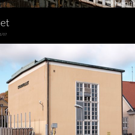
let
1/07