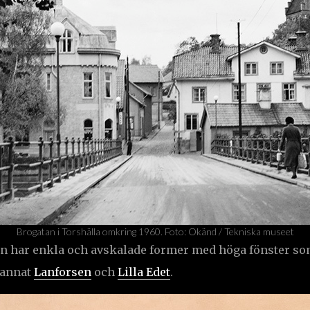
Brogatan i Torshälla omkring 1960. Foto: Okänd / Tekniska museet
n har enkla och avskalade former med höga fönster so
 annat
Lanforsen
och
Lilla Edet
.