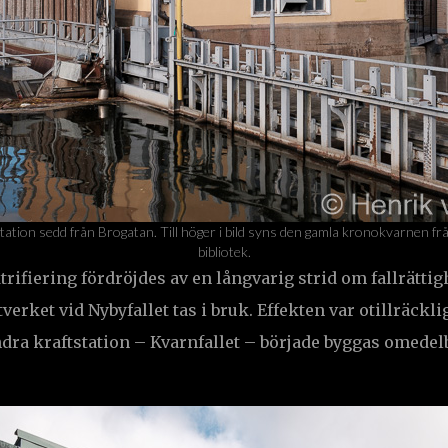
station sedd från Brogatan. Till höger i bild syns den gamla kronokvarnen f
bibliotek.
rifiering fördröjdes av en långvarig strid om fallrättig
verket vid Nybyfallet tas i bruk. Effekten var otillräckli
dra kraftstation – Kvarnfallet – började byggas omedelb