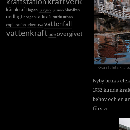
kraftverk
kraftstation
kärnkraft
lagan
Ljusnan
Marviken
Ljungan
nedlagt
statkraft
norge
urban
turbin
vattenfall
usa
exploration
urbex
vattenkraft
övergivet
öde
Kvarnfallets kraft
Nyby bruks elekt
1932 kunde kraft
behov och en an
första.