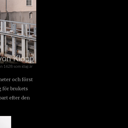
rån 1628 som idag är
heter och först
g för brukets
art efter den