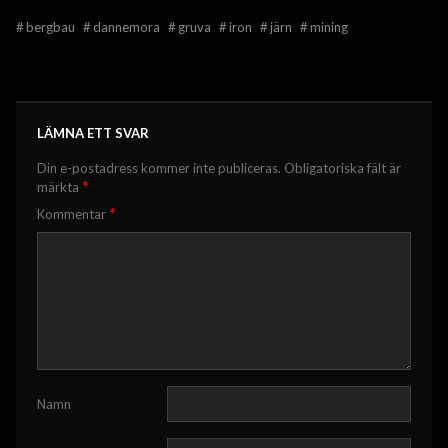
#
bergbau
#
dannemora
#
gruva
#
iron
#
järn
#
mining
LÄMNA ETT SVAR
Din e-postadress kommer inte publiceras.
Obligatoriska fält är
*
märkta
*
Kommentar
Namn