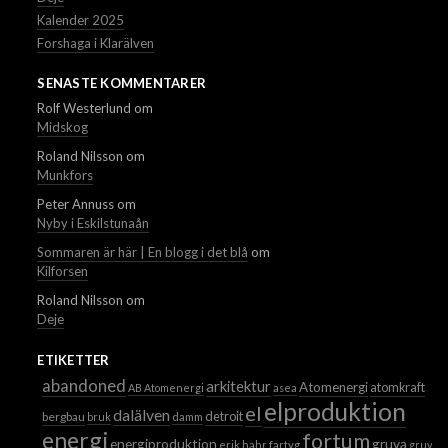
Kalender 2025
Forshaga i Klarälven
SENASTE KOMMENTARER
Rolf Westerlund
om
Midskog
Roland Nilsson
om
Munkfors
Peter Annuss
om
Nyby i Eskilstunaån
Sommaren är här | En blogg i det blå
om
Kilforsen
Roland Nilsson
om
Deje
ETIKETTER
abandoned
arkitektur
Atomenergi
atomkraft
AB Atomenergi
asea
elproduktion
el
dalälven
detroit
bergbau
bruk
damm
energi
fortum
energiproduktion
gruva
erik hahr
fartyg
gruvor