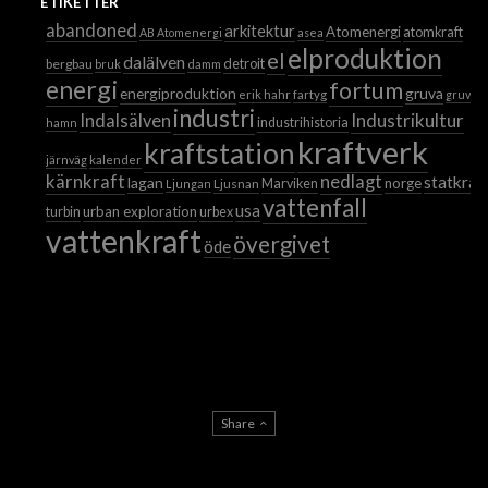
ETIKETTER
abandoned
arkitektur
Atomenergi
atomkraft
AB Atomenergi
asea
elproduktion
el
dalälven
detroit
bergbau
bruk
damm
energi
fortum
energiproduktion
gruva
erik hahr
fartyg
gruvor
industri
Industrikultur
Indalsälven
industrihistoria
hamn
kraftverk
kraftstation
järnväg
kalender
kärnkraft
nedlagt
statkraf
lagan
norge
Ljusnan
Marviken
Ljungan
vattenfall
usa
urban exploration
turbin
urbex
vattenkraft
övergivet
öde
Share