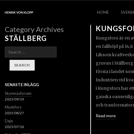
HOME
SVENS
KUNGSFO
Category Archives
STÄLLBERG
Kungsfors är en av
en fallhöjd på 14,
Search
Liksom kraftverket
gruvan i Ställber
första i landet s
Industrien vid kva
SENASTE INLÄGG
i Kungsfors har et
Skymnäsforsen
ganska oansenliga
2025/09/19
och tranformator
Munkfors
2025/08/27
Read more
Deje
2025/07/16