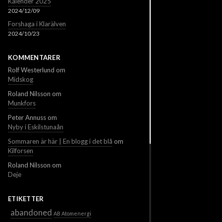
Kalender 2025
2024/12/09
Forshaga i Klarälven
2024/10/23
KOMMENTARER
Rolf Westerlund
om
Midskog
Roland Nilsson
om
Munkfors
Peter Annuss
om
Nyby i Eskilstunaån
Sommaren är här | En blogg i det blå
om
Kilforsen
Roland Nilsson
om
Deje
ETIKETTER
abandoned
AB Atomenergi