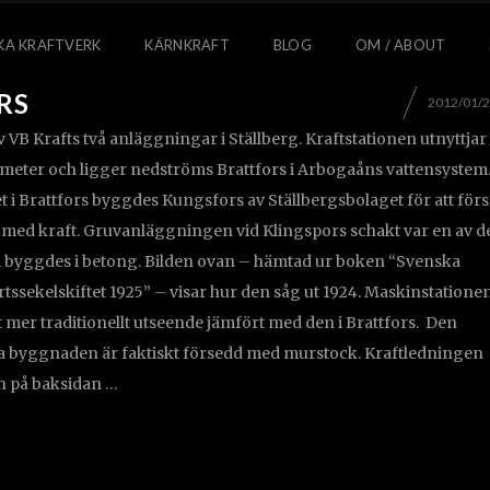
KA KRAFTVERK
KÄRNKRAFT
BLOG
OM / ABOUT
RS
2012/01/
 VB Krafts två anläggningar i Ställberg. Kraftstationen utnyttjar
8 meter och ligger nedströms Brattfors i Arbogaåns vattensystem
 i Brattfors byggdes Kungsfors av Ställbergsbolaget för att förs
g med kraft. Gruvanläggningen vid Klingspors schakt var en av d
om byggdes i betong. Bilden ovan – hämtad ur boken “Svenska
rtssekelskiftet 1925” – visar hur den såg ut 1924. Maskinstatione
t mer traditionellt utseende jämfört med den i Brattfors. Den
 byggnaden är faktiskt försedd med murstock. Kraftledningen
n på baksidan …