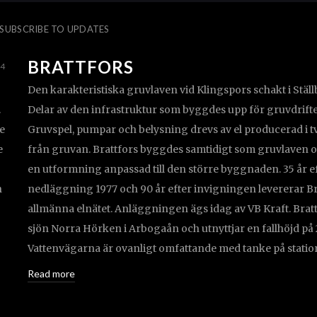
SUBSCRIBE TO UPDATES
BRATTFORS
24
Den karakteristiska gruvlaven vid Klingspors schakt i Ställ
.
Delar av den infrastruktur som byggdes upp för gruvdrift
e
Gruvspel, pumpar och belysning drevs av el producerad i tv
e
från gruvan. Brattfors byggdes samtidigt som gruvlaven 
en utformning anpassad till den större byggnaden. 35 år e
n
nedläggning 1977 och 90 år efter invigningen levererar Brat
allmänna elnätet. Anläggningen ägs idag av VB Kraft. Brat
sjön Norra Hörken i Arbogaån och utnyttjar en fallhöjd på 
Vattenvägarna är ovanligt omfattande med tanke på stati
Read more