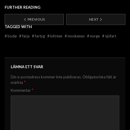
FURTHER READING
PREVIOUS
NEXT
TAGGED WITH
#
bodø
#
färja
#
fartyg
#
lofoten
#
moskenes
#
norge
#
sjöfart
LÄMNA ETT SVAR
Din e-postadress kommer inte publiceras.
Obligatoriska fält är
*
märkta
*
Kommentar