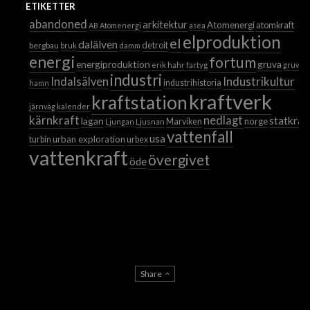
ETIKETTER
abandoned
arkitektur
Atomenergi
atomkraft
AB Atomenergi
asea
elproduktion
el
dalälven
detroit
bergbau
bruk
damm
energi
fortum
energiproduktion
gruva
erik hahr
fartyg
gruvor
industri
Industrikultur
Indalsälven
industrihistoria
hamn
kraftverk
kraftstation
järnväg
kalender
kärnkraft
nedlagt
statkraf
lagan
norge
Ljusnan
Marviken
Ljungan
vattenfall
usa
urban exploration
turbin
urbex
vattenkraft
övergivet
öde
Share