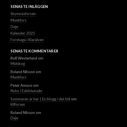
SENASTE INLÄGGEN
Skymnäsforsen
Munkfors
Deje
Kalender 2025
Forshaga i Klarälven
SENASTE KOMMENTARER
Rolf Westerlund
om
Midskog
Roland Nilsson
om
Munkfors
Peter Annuss
om
Nyby i Eskilstunaån
Sommaren är här | En blogg i det blå
om
Kilforsen
Roland Nilsson
om
Deje