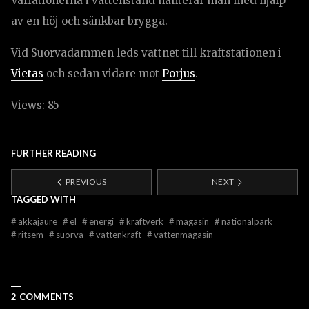
Variationerna i vattenstånd hanterar man med hjälp
av en höj och sänkbar brygga.
Vid Suorvadammen leds vattnet till kraftstationen i
Vietas
och sedan vidare mot
Porjus
.
Views: 85
FURTHER READING
PREVIOUS
NEXT
TAGGED WITH
#
akkajaure
#
el
#
energi
#
kraftverk
#
magasin
#
nationalpark
#
ritsem
#
suorva
#
vattenkraft
#
vattenmagasin
2 COMMENTS