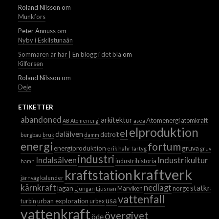
Roland Nilsson
om
Munkfors
Peter Annuss
om
Nyby i Eskilstunaån
Sommaren är här | En blogg i det blå
om
Kilforsen
Roland Nilsson
om
Deje
ETIKETTER
abandoned
arkitektur
Atomenergi
atomkraft
AB Atomenergi
asea
elproduktion
el
dalälven
detroit
bergbau
bruk
damm
energi
fortum
energiproduktion
gruva
erik hahr
fartyg
gruvor
industri
Industrikultur
Indalsälven
industrihistoria
hamn
kraftverk
kraftstation
järnväg
kalender
kärnkraft
nedlagt
statkraf
lagan
norge
Ljusnan
Marviken
Ljungan
vattenfall
usa
urban exploration
turbin
urbex
vattenkraft
övergivet
öde