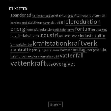
ETIKETTER
abandoned
arkitektur
Atomenergi
atomkraft
AB Atomenergi
asea
elproduktion
el
dalälven
detroit
bergbau
bruk
damm
energi
fortum
energiproduktion
gruva
erik hahr
fartyg
gruvor
industri
Industrikultur
Indalsälven
industrihistoria
hamn
kraftverk
kraftstation
järnväg
kalender
kärnkraft
nedlagt
statkraf
lagan
norge
Ljusnan
Marviken
Ljungan
vattenfall
usa
urban exploration
turbin
urbex
vattenkraft
övergivet
öde
Share