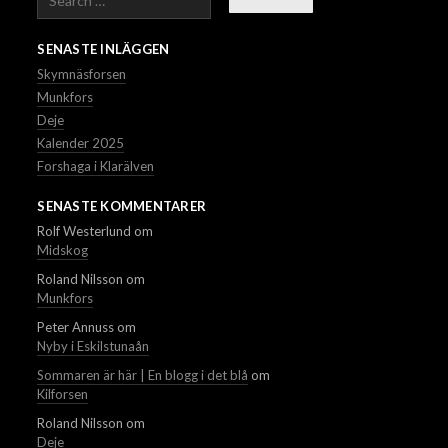
SENASTE INLÄGGEN
Skymnäsforsen
Munkfors
Deje
Kalender 2025
Forshaga i Klarälven
SENASTE KOMMENTARER
Rolf Westerlund
om
Midskog
Roland Nilsson
om
Munkfors
Peter Annuss
om
Nyby i Eskilstunaån
Sommaren är här | En blogg i det blå
om
Kilforsen
Roland Nilsson
om
Deje