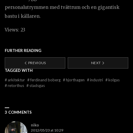
personalutrymmen med tvättrum och en gigantisk
bastu i källaren.
Views: 23
FURTHER READING
PREVIOUS
NEXT
TAGGED WITH
#
arkitektur
#
ferdinand boberg
#
hjorthagen
#
industri
#
kolgas
#
retorthus
#
stadsgas
3 COMMENTS
niko
2012/05/23 at 10:29