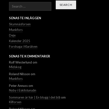
Search
SENASTE INLÄGGEN
Skymnäsforsen
Munkfors
Deje
Kalender 2025
Forshaga i Klarälven
SENASTE KOMMENTARER
Rolf Westerlund
om
Midskog
Roland Nilsson
om
Munkfors
Peter Annuss
om
Nyby i Eskilstunaån
Sommaren är här | En blogg i det blå
om
Kilforsen