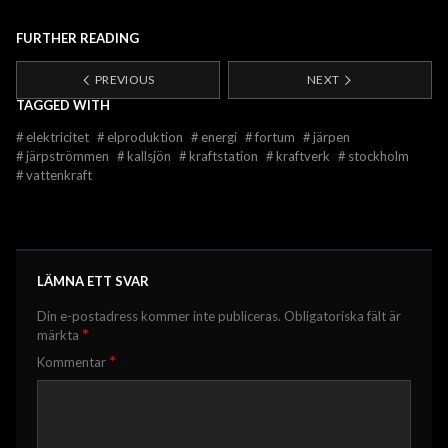
FURTHER READING
PREVIOUS
NEXT
TAGGED WITH
#
elektricitet
#
elproduktion
#
energi
#
fortum
#
järpen
#
järpströmmen
#
kallsjön
#
kraftstation
#
kraftverk
#
stockholm
#
vattenkraft
LÄMNA ETT SVAR
Din e-postadress kommer inte publiceras.
Obligatoriska fält är
*
märkta
*
Kommentar