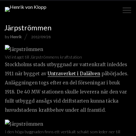
Järpströmmen
by
Henrik
2012/09/28
Vid intaget till Järpströmmens kraftstation
Stockholms stads utbyggnad av vattenkraft inleddes
1911 när bygget av
Untraverket i Dalälven
påbörjades.
Anläggningen togs efter en del förseningar i bruk
1918. De 40 MW stationen skulle leverera när den var
fullt utbyggd ansågs vid driftstarten kunna täcka
huvudstadens kraftbehov under all framtid.
I den höga byggnaden finns ett vertikalt schakt som leder ner till