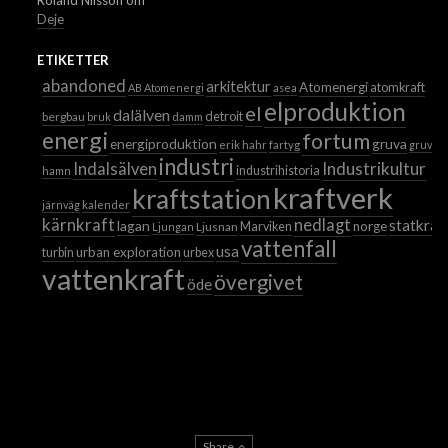
Roland Nilsson
om
Deje
ETIKETTER
abandoned
arkitektur
Atomenergi
atomkraft
AB Atomenergi
asea
elproduktion
el
dalälven
detroit
bergbau
bruk
damm
energi
fortum
energiproduktion
gruva
erik hahr
fartyg
gruvor
industri
Industrikultur
Indalsälven
industrihistoria
hamn
kraftverk
kraftstation
järnväg
kalender
kärnkraft
nedlagt
statkraf
lagan
norge
Ljusnan
Marviken
Ljungan
vattenfall
usa
urban exploration
turbin
urbex
vattenkraft
övergivet
öde
Share