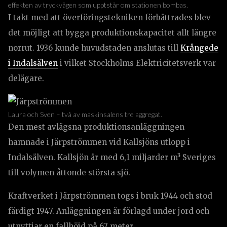
effekten av tryckvågen som upptstår om stationen bombas.
I takt med att överföringstekniken förbättrades blev
det möjligt att bygga produktionskapacitet allt längre
norrut. 1936 kunde huvudstaden anslutas till
Krångede
i Indalsälven
i vilket Stockholms Elektricitetsverk var
delägare.
Laura och Sven – två av maskinsalens tre aggregat.
Den mest avlägsna produktionsanläggningen
hamnade i Järpströmmen vid Kallsjöns utlopp i
Indalsälven. Kallsjön är med 6,1 miljarder m³ Sveriges
till volymen åttonde största sjö.
Kraftverket i Järpströmmen togs i bruk 1944 och stod
färdigt 1947. Anläggningen är förlagd under jord och
utnyttjar en fallhöjd på 67 meter.