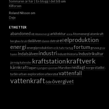
Sommaren är här | En blogg i det blå
om
Kilforsen
Roland Nilsson
om
Deje
ETIKETTER
abandoned
arkitektur
Atomenergi
atomkraft
AB Atomenergi
asea
elproduktion
el
dalälven
detroit
bergbau
bruk
damm
energi
fortum
energiproduktion
gruva
erik hahr
fartyg
gruvor
industri
Industrikultur
Indalsälven
industrihistoria
hamn
kraftverk
kraftstation
järnväg
kalender
kärnkraft
nedlagt
statkraf
lagan
norge
Ljusnan
Marviken
Ljungan
vattenfall
usa
urban exploration
turbin
urbex
vattenkraft
övergivet
öde