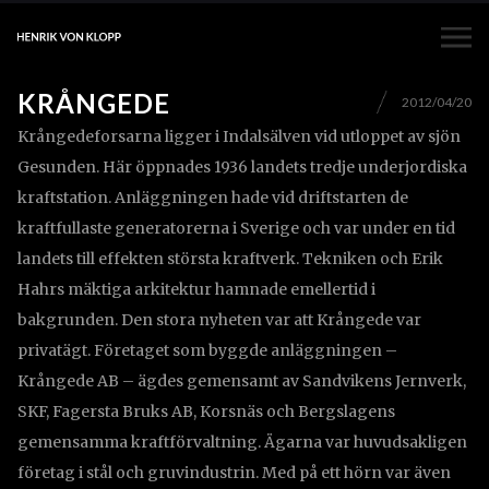
KRÅNGEDE
2012/04/20
Krångedeforsarna ligger i Indalsälven vid utloppet av sjön
Gesunden. Här öppnades 1936 landets tredje underjordiska
kraftstation. Anläggningen hade vid driftstarten de
kraftfullaste generatorerna i Sverige och var under en tid
landets till effekten största kraftverk. Tekniken och Erik
Hahrs mäktiga arkitektur hamnade emellertid i
bakgrunden. Den stora nyheten var att Krångede var
privatägt. Företaget som byggde anläggningen –
Krångede AB – ägdes gemensamt av Sandvikens Jernverk,
SKF, Fagersta Bruks AB, Korsnäs och Bergslagens
gemensamma kraftförvaltning. Ägarna var huvudsakligen
företag i stål och gruvindustrin. Med på ett hörn var även