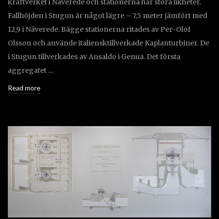
kraftverket i Näverede och stationerna har stora likheter.
Fallhöjden i Stugun är något lägre – 7,5 meter jämfört med
12,9 i Näverede. Bägge stationerna ritades av Per-Olof
Olsson och använde italiensktillverkade Kaplanturbiner. De
i Stugun tillverkades av Ansaldo i Genua. Det första
aggregatet …
Read more