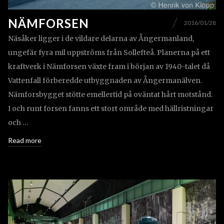
NÄMFORSEN
2016/01/28
Näsåker ligger i de vildare delarna av Ångermanland,
ungefär fyra mil uppströms från Sollefteå. Planerna på ett
kraftverk i Nämforsen växte fram i början av 1940-talet då
Vattenfall förberedde utbyggnaden av Ångermanälven.
Nämforsbygget stötte emellertid på oväntat hårt motstånd.
I och runt forsen fanns ett stort område med hällristningar
och …
Read more