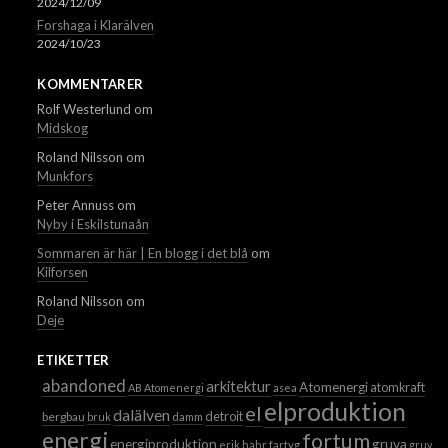
2024/12/09
Forshaga i Klarälven
2024/10/23
KOMMENTARER
Rolf Westerlund
om
Midskog
Roland Nilsson
om
Munkfors
Peter Annuss
om
Nyby i Eskilstunaån
Sommaren är här | En blogg i det blå
om
Kilforsen
Roland Nilsson
om
Deje
ETIKETTER
abandoned
arkitektur
Atomenergi
atomkraft
AB Atomenergi
asea
elproduktion
el
dalälven
detroit
bergbau
bruk
damm
energi
fortum
energiproduktion
gruva
erik hahr
fartyg
gruvor